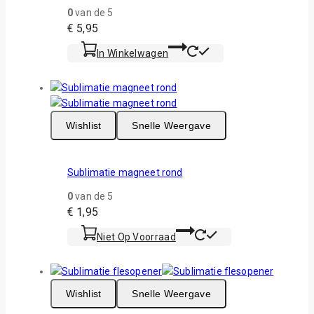
0
van de 5
€
5,95
In Winkelwagen
Wishlist
Snelle Weergave
Sublimatie magneet rond
0
van de 5
€
1,95
Niet Op Voorraad
Wishlist
Snelle Weergave