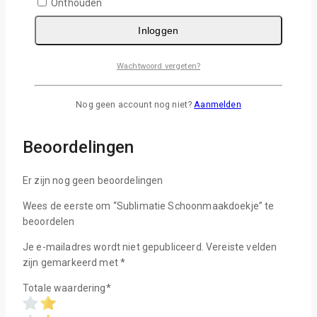
Beoordelingen (0)
Onthouden
V & A
Inloggen
Subli-Print poetsdoek, het schoonmaakdoekje is gemaakt
van witte, bedrukbare badstof met zwarte rand rondom.
Wachtwoord vergeten?
Het schoonmaakdoekje is ca. 19 x 23 cm groot en is
gemaakt van 50% polyester en 50% katoen.
Nog geen account nog niet?
Aanmelden
Persen: 190 graden, 60 seconden
Beoordelingen
Er zijn nog geen beoordelingen
Wees de eerste om “Sublimatie Schoonmaakdoekje” te
beoordelen
Je e-mailadres wordt niet gepubliceerd.
Vereiste velden
zijn gemarkeerd met
*
Totale waardering
*