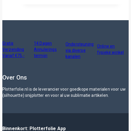
Gratis
14 Dagen
Ondersteuning
Online en
Verzending
Annulerings
via diverse
fysieke winkel
Vanaf €75,-
termijn
kanalen
Over Ons
Plotterfolie.nl is de leverancier voor goedkope materialen voor uw
(silhouette) snijplotter en voor al uw sublimatie artikelen.
Binnenkort: Plotterfolie App