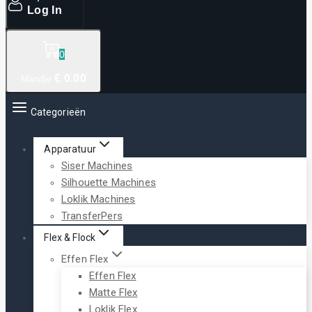
Log In
0
€
0
.00
Mandje
Categorieën
Apparatuur
Siser Machines
Silhouette Machines
Loklik Machines
TransferPers
Flex & Flock
Effen Flex
Effen Flex
Matte Flex
Loklik Flex