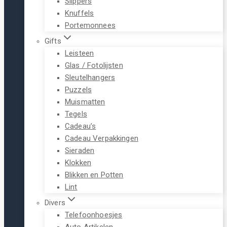
Slippers
Knuffels
Portemonnees
Gifts
Leisteen
Glas / Fotolijsten
Sleutelhangers
Puzzels
Muismatten
Tegels
Cadeau’s
Cadeau Verpakkingen
Sieraden
Klokken
Blikken en Potten
Lint
Divers
Telefoonhoesjes
Auto Artikelen