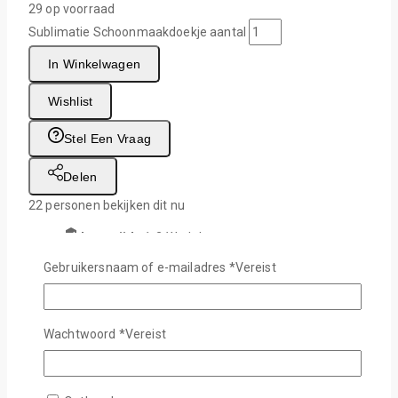
29 op voorraad
Sublimatie Schoonmaakdoekje aantal
In Winkelwagen
Wishlist
Stel Een Vraag
Delen
22
personen bekijken dit nu
Levertijd :
1-2 Werkdagen
Gratis verzending :
Vanaf €75,-
Gebruikersnaam of e-mailadres
*
Vereist
Wachtwoord
*
Vereist
Veilig afrekenen met:
Beschrijving