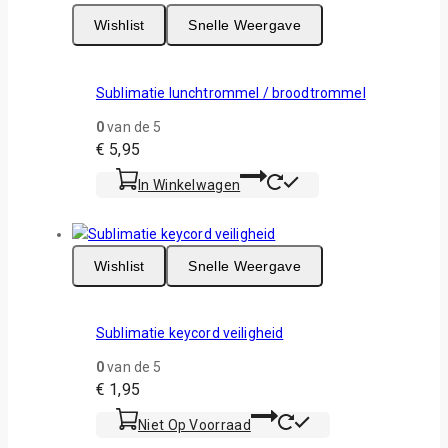
Wishlist
Snelle Weergave
Sublimatie lunchtrommel / broodtrommel
0
van de 5
€
5,95
In Winkelwagen
Wishlist
Snelle Weergave
Sublimatie keycord veiligheid
0
van de 5
€
1,95
Niet Op Voorraad