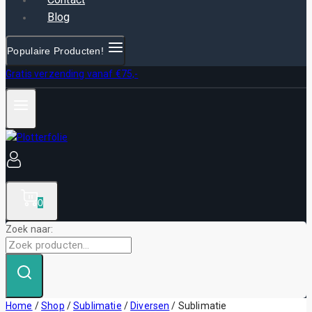
Blog
Populaire Producten!
Gratis verzending vanaf €75,-
0
Zoek naar:
Home
/
Shop
/
Sublimatie
/
Diversen
/
Sublimatie