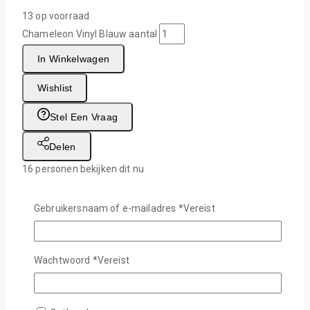
13 op voorraad
Chameleon Vinyl Blauw aantal
In Winkelwagen
Wishlist
Stel Een Vraag
Delen
16
personen bekijken dit nu
Levertijd :
1-2 Werkdagen
Gebruikersnaam of e-mailadres
*
Vereist
Gratis verzending :
Vanaf €75,-
Wachtwoord
*
Vereist
Veilig afrekenen met:
Beschrijving