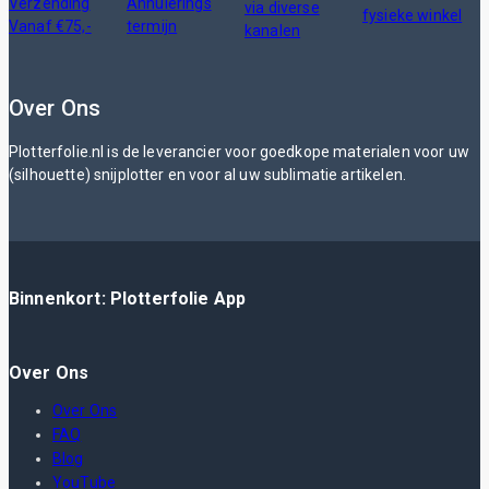
Verzending
Annulerings
via diverse
fysieke winkel
Vanaf €75,-
termijn
kanalen
Over Ons
Plotterfolie.nl is de leverancier voor goedkope materialen voor uw
(silhouette) snijplotter en voor al uw sublimatie artikelen.
Binnenkort: Plotterfolie App
Over Ons
Over Ons
FAQ
Blog
YouTube