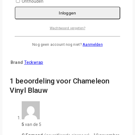
Onthouden
Extra informatie
Beoordelingen (1)
Inloggen
V & A
Wachtwoord vergeten?
Prachtig glinsterend vinyl met de diepste kleuren en in
zonlicht werkelijk verbluffend effect!
Nog geen account nog niet?
Aanmelden
Afmeting: 30x50cm
Brand
Teckwrap
1 beoordeling voor
Chameleon
Vinyl Blauw
5
van de 5