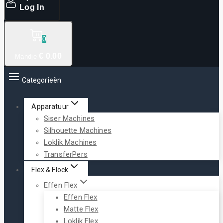
Log In
0
€
0
.00
Mandje
Categorieën
Apparatuur
Siser Machines
Silhouette Machines
Loklik Machines
TransferPers
Flex & Flock
Effen Flex
Effen Flex
Matte Flex
Loklik Flex