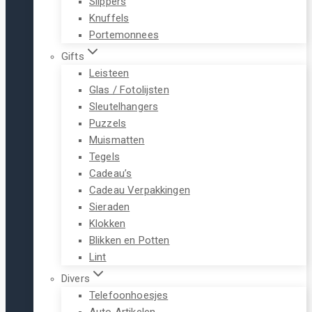
Slippers
Knuffels
Portemonnees
Gifts
Leisteen
Glas / Fotolijsten
Sleutelhangers
Puzzels
Muismatten
Tegels
Cadeau’s
Cadeau Verpakkingen
Sieraden
Klokken
Blikken en Potten
Lint
Divers
Telefoonhoesjes
Auto Artikelen