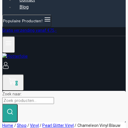
Blog
Populaire Producten!
Gratis verzending vanaf €75,-
0
Zoek naar:
Home
/
Shop
/
Vinyl
/
Pearl Glitter Vinyl
/
Chameleon Vinyl Blauw