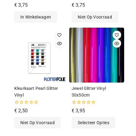
5.00
0
€
3,75
€
3,75
van de 5
van
de
In Winkelwagen
Niet Op Voorraad
5
Kleurkaart Pearl Glitter
Jewel Glitter Vinyl
Vinyl
30x50cm
0
0
€
2,50
€
3,95
van
van
de
de
Niet Op Voorraad
Selecteer Opties
5
5