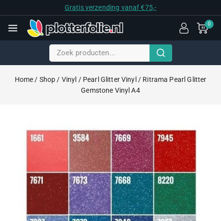
Gratis verzending vanaf €75,-
0
Home
/
Shop
/
Vinyl
/
Pearl Glitter Vinyl
/
Ritrama Pearl Glitter
Gemstone Vinyl A4