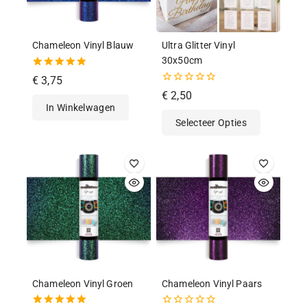
Chameleon Vinyl Blauw
Ultra Glitter Vinyl
30x50cm
5.00
€
3,75
van de 5
0
€
2,50
van
In Winkelwagen
de
Selecteer Opties
5
Chameleon Vinyl Groen
Chameleon Vinyl Paars