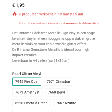
€
1,95
6 producten verkocht in het laatste 5 uur
Populair product! Meer dan 8 mensen hebben dit in
hun winkelwagen
Het Ritrama Edelsteen Metallic Sign vinyl is een hoge
kwaliteit vinyl met een hoogglans oppervlak en grote
metallic vlokken voor een geweldig glitter effect.
De Ritrama Gemstone Metallic is ideaal voor high
impact creaties.
Leverbaar in A4 vellen (ca 21x30cm)
Pearl Glitter Vinyl
7945 Fire Opal
7671 Cinnabar
7673 Amethyst
7668 Beryl
8220 Emerald Green
7667 Azurite