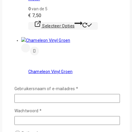
0
van de 5
€
7,50
Selecteer Opties
Chameleon Vinyl Groen
5.00
van de 5
€
3,75
Gebruikersnaam of e-mailadres
*
In Winkelwagen
Wachtwoord
*