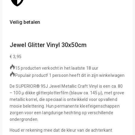
Veilig betalen
Sche
Jewel Glitter Vinyl 30x50cm
€
3,95
15 producten verkocht in het laatste 18 uur
Populair product! 1 persoon heeft dit in zijn winkelwagen
De SUPERIOR® 95J Jewel Metallic Craft Vinyl is een ca. 80
– 100 µ dikke glitterplotterfilm (blauw ca. 145 µ), met grove
metallic korrel, die speciaal is ontwikkeld voor opvallend
mooie belettering. Hun permanente kleefeigenschappen
zorgen voor een langdurige hechting op verschillende
ondergronden.
Houd er rekening mee dat de kleur van de achterkant