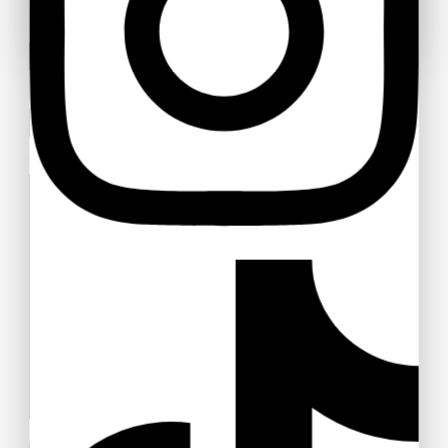
Uw naam
Toon deze popup niet meer
Uw email adres
Uw bericht