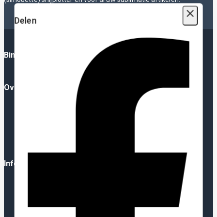
Delen
Binnenkort: Plotterfolie App
Over Ons
Over Ons
FAQ
Blog
YouTube
Contact
Informatie
Algemene Voorwaarden
Privacy Policy
Verzending
Herroepingsrecht