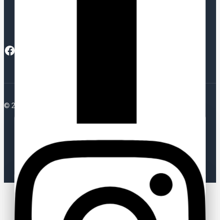
Garantie & Klachten
© 2026 Plotterfolie
Blijf op de hoogte van al het
nieuws!
Abonneer u op onze nieuwsbrief en ontvang updates over
de nieuwste producten, acties en aanbiedingen.
Stel een vraag
Blijf op de hoogte via onze nieuwsbrief