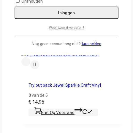
Onthouden
Ultra Glitter Vinyl 30x50cm
Inloggen
0
van de 5
Wachtwoord vergeten?
€
2,50
Selecteer Opties
Nog geen account nog niet?
Aanmelden
Try out pack Jewel Sparkle Craft Vinyl
0
van de 5
€
14,95
Niet Op Voorraad