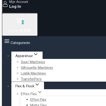
Mijn Account
Log In
0
€
0
.00
Mandje
Categorieën
Apparatuur
Siser Machines
Silhouette Machines
Loklik Machines
TransferPers
Flex & Flock
Effen Flex
Effen Flex
Matte Flex