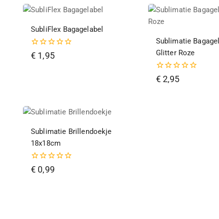
SubliFlex Bagagelabel
Sublimatie Bagage
Glitter Roze
0
€
1,95
van
de
5
0
€
2,95
van
de
5
Sublimatie Brillendoekje
18x18cm
0
€
0,99
van
de
5