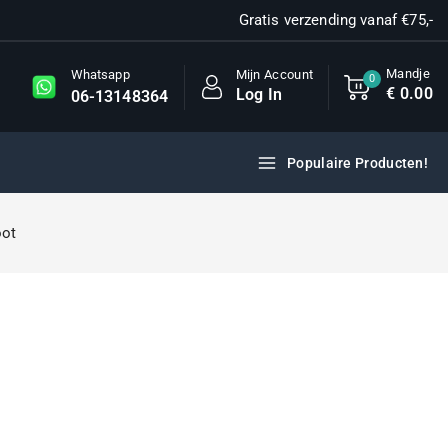
Gratis verzending vanaf €75,-
Mandje
Mijn Account
Whatsapp
0
€
0
.00
Log In
06-13148364
Populaire Producten!
oot