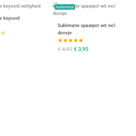
Aanbieding!
e keycord
Sublimatie spaarpot wit incl
doosje
5.00
€
4,60
€
3,95
van de 5