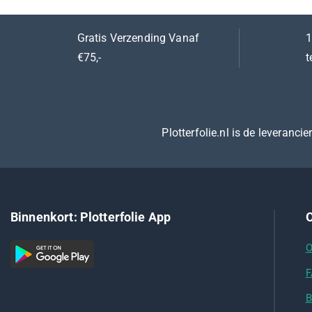
Gratis Verzending Vanaf
1
€75,-
t
Plotterfolie.nl is de leveranci
Binnenkort: Plotterfolie App
O
O
F
B