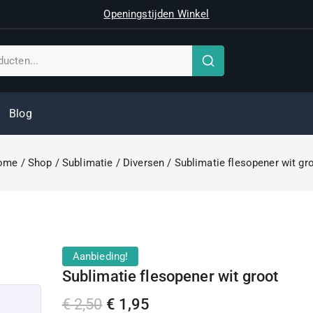
Openingstijden Winkel
Blog
ome
/
Shop
/
Sublimatie
/
Diversen
/
Sublimatie flesopener wit gr
Aanbieding!
Sublimatie flesopener wit groot
€
2,50
€
1,95