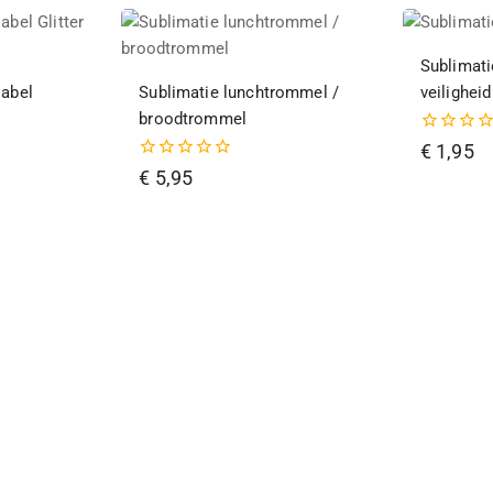
Sublimati
label
Sublimatie lunchtrommel /
veiligheid
broodtrommel
0
€
1,95
van
0
€
5,95
de
van
5
de
5