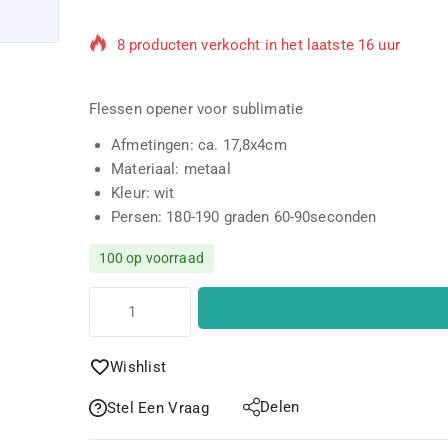
8 producten verkocht in het laatste 16 uur
Populair product! Meer dan 3 mensen hebben dit
Flessen opener voor sublimatie
Afmetingen: ca. 17,8x4cm
Materiaal: metaal
Kleur: wit
Persen: 180-190 graden 60-90seconden
100 op voorraad
Wishlist
Delen
Stel Een Vraag