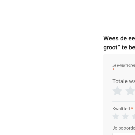
Wees de eer
groot” te b
Je e-mailadre
*
Totale w
Kwaliteit
*
Je beoorde