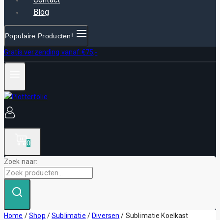
Blog
Populaire Producten!
Gratis verzending vanaf €75,-
0
Zoek naar:
Home
/
Shop
/
Sublimatie
/
Diversen
/
Sublimatie Koelkast