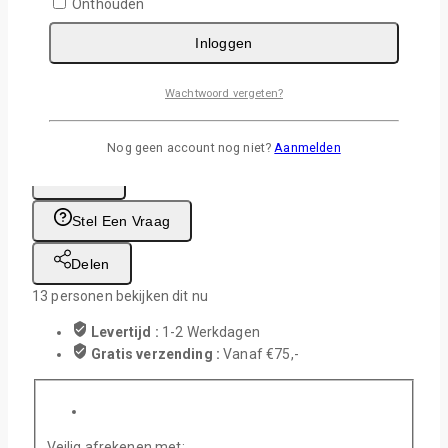
Onthouden
Hart afdrukgebied ca. 62 x 53 mm
Persen: 190 graden 60-75 seconden
Inloggen
15 op voorraad
Wachtwoord vergeten?
Sublimatie Koelkast Magneet Vierkant aantal
In Winkelwagen
Nog geen account nog niet?
Aanmelden
Wishlist
Stel Een Vraag
Delen
13
personen bekijken dit nu
Levertijd :
1-2 Werkdagen
Gratis verzending :
Vanaf €75,-
Veilig afrekenen met: