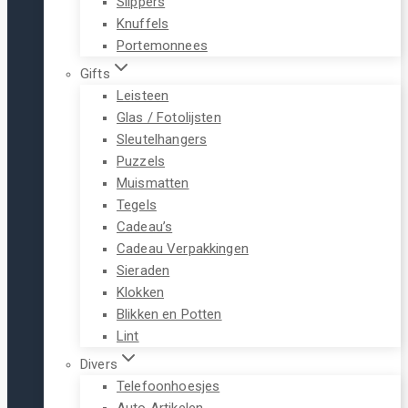
Slippers
Knuffels
Portemonnees
Gifts
Leisteen
Glas / Fotolijsten
Sleutelhangers
Puzzels
Muismatten
Tegels
Cadeau’s
Cadeau Verpakkingen
Sieraden
Klokken
Blikken en Potten
Lint
Divers
Telefoonhoesjes
Auto Artikelen