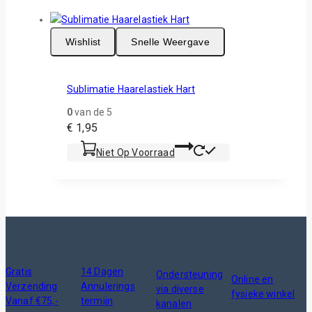
Wishlist
Snelle Weergave
Sublimatie Haarelastiek Hart
0
van de 5
€
1,95
Niet Op Voorraad
Gratis
14 Dagen
Ondersteuning
Online en
Verzending
Annulerings
via diverse
fysieke winkel
Vanaf €75,-
termijn
kanalen