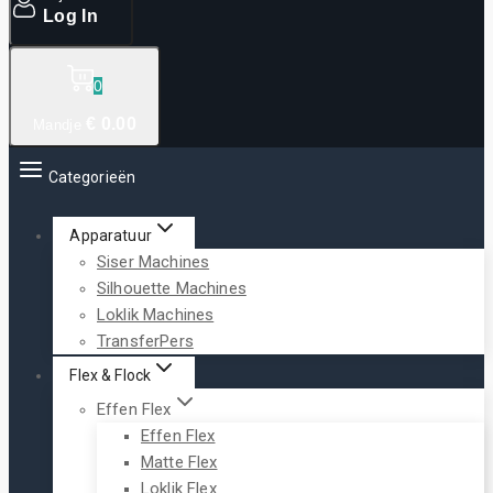
Log In
0
€
0
.00
Mandje
Categorieën
Apparatuur
Siser Machines
Silhouette Machines
Loklik Machines
TransferPers
Flex & Flock
Effen Flex
Effen Flex
Matte Flex
Loklik Flex