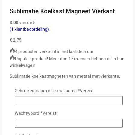
Sublimatie Koelkast Magneet Vierkant
3.00
van de 5
(
1
klantbeoordeling)
€
2,75
4 producten verkocht in het laatste 5 uur
Populair product! Meer dan 17 mensen hebben dit in hun
winkelwagen
Sublimatie koelkastmagneten van metaal met vierkante,
ronde of hartvormige drukvlakken. De magneten worden
geleverd met bijpassende aluminium plaatjes, die zijn
Gebruikersnaam of e-mailadres
*
Vereist
voorzien van een beschermfolie die voor het printen wordt
verwijderd.
Wachtwoord
*
Vereist
Voorzien van zelfklevend folie
Inclusief aluminium plaat met wit bedrukkingsvlak
Vierkant afdrukgebied ca. 58 x 58 mm
Rond Afdrukgebied ongeveer 51 mm in diameter